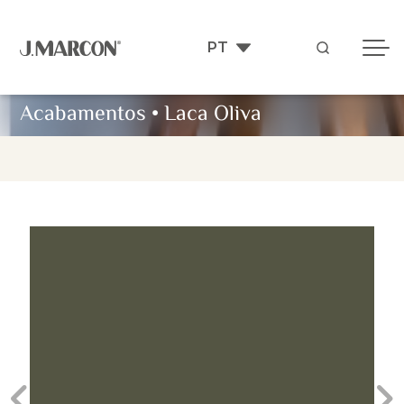
Acabamentos
•
Laca Oliva