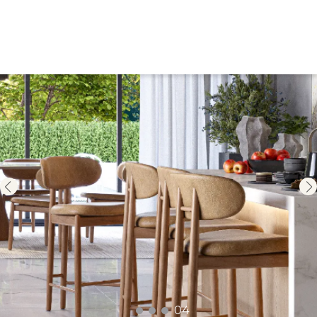
01
02
03
04