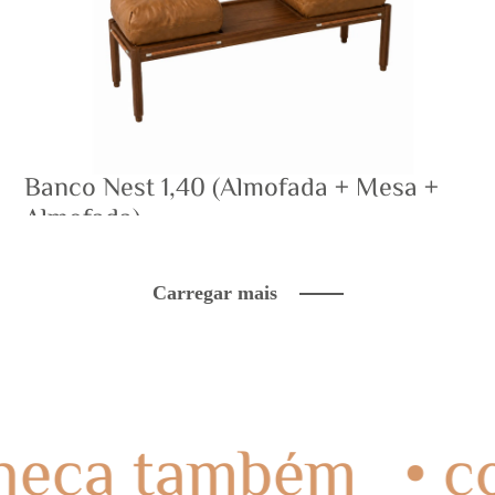
Banco Nest 1,40 (Almofada + Mesa +
Almofada)
Carregar mais
conheça também
•