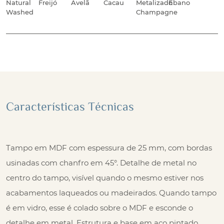
Natural
Freijó
Avelã
Cacau
Metalizado
Ébano
Washed
Champagne
Características Técnicas
Tampo em MDF com espessura de 25 mm, com bordas
usinadas com chanfro em 45°. Detalhe de metal no
centro do tampo, visível quando o mesmo estiver nos
acabamentos laqueados ou madeirados. Quando tampo
é em vidro, esse é colado sobre o MDF e esconde o
detalhe em metal. Estrutura e base em aço pintado.