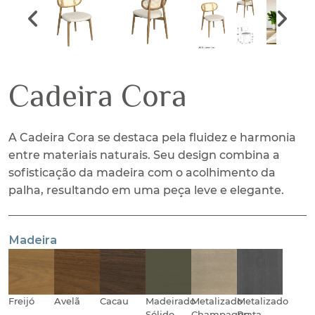
Previous slide
Next s
Cadeira Cora
A Cadeira Cora se destaca pela fluidez e harmonia
entre materiais naturais. Seu design combina a
sofisticação da madeira com o acolhimento da
palha, resultando em uma peça leve e elegante.
Madeira
Freijó
Avelã
Cacau
Madeirado
Metalizado
Metalizado
Sólido
Champagne
Prata