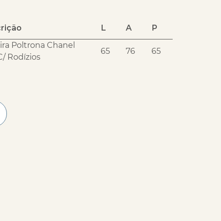
rição
L
A
P
ira Poltrona Chanel
65
76
65
C/ Rodízios