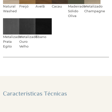
Natural
Freijó
Avelã
Cacau
Madeirado
Metalizado
Washed
Sólido
Champagne
Oliva
Metalizado
Metalizado
Ébano
Prata
Ouro
Egito
Velho
Características Técnicas